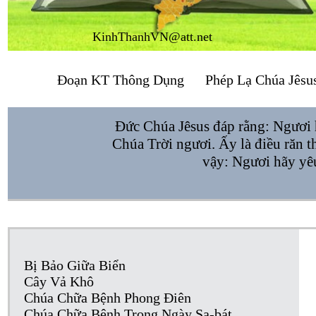
KinhThanhVN@att.net
Đoạn KT Thông Dụng
Phép Lạ Chúa Jêsu
Đức Chúa Jêsus đáp rằng: Ngươi h
Chúa Trời ngươi. Ấy là điều răn t
vậy: Ngươi hãy yêu
Bị Bảo Giữa Biển
Cây Vả Khô
Chúa Chữa Bệnh Phong Điên
Chúa Chữa Bệnh Trong Ngày Sa-bát