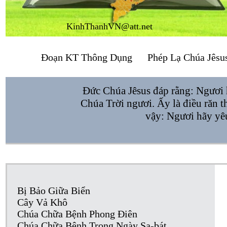
KinhThanhVN@att.net
Đoạn KT Thông Dụng
Phép Lạ Chúa Jêsu
Đức Chúa Jêsus đáp rằng: Ngươi h
Chúa Trời ngươi. Ấy là điều răn t
vậy: Ngươi hãy yêu
Bị Bảo Giữa Biển
Cây Vả Khô
Chúa Chữa Bệnh Phong Điên
Chúa Chữa Bệnh Trong Ngày Sa-bát