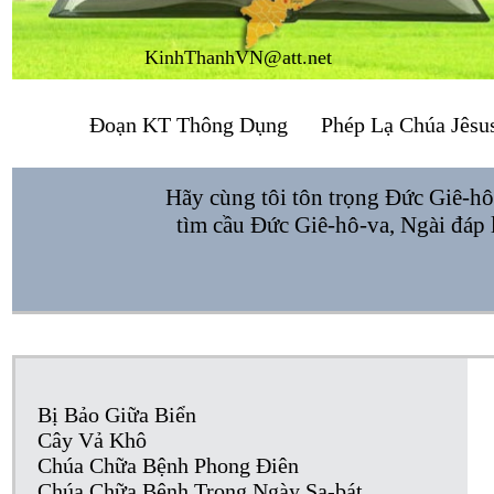
KinhThanhVN@att.net
Đoạn KT Thông Dụng
Phép Lạ Chúa Jêsu
Hãy cùng tôi tôn trọng Đức Giê-hô
tìm cầu Đức Giê-hô-va, Ngài đáp lạ
Bị Bảo Giữa Biển
Cây Vả Khô
Chúa Chữa Bệnh Phong Điên
Chúa Chữa Bệnh Trong Ngày Sa-bát