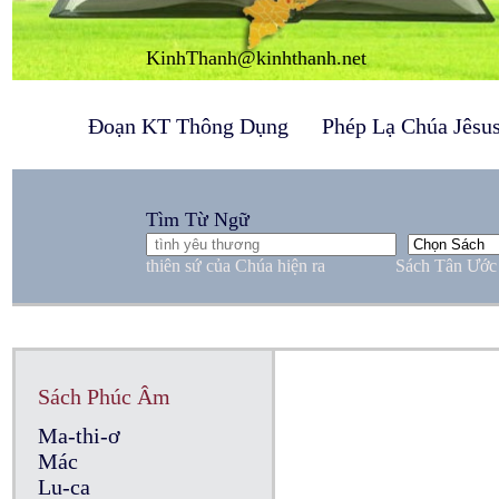
KinhThanh@kinhthanh.net
Đoạn KT Thông Dụng
Phép Lạ Chúa Jêsu
Tìm Từ Ngữ
thiên sứ của Chúa hiện ra
Sách Tân Ước
Sách Phúc Âm
Ma-thi-ơ
Mác
Lu-ca