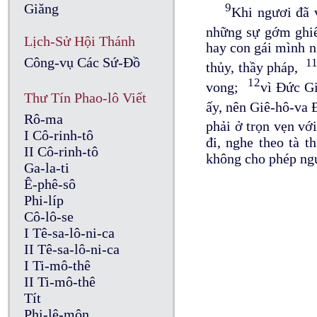
Giăng
9
Khi ngươi đã 
những sự gớm ghiế
Lịch-Sử Hội Thánh
hay con gái mình n
Công-vụ Các Sứ-Đồ
1
thủy, thầy pháp,
12
vong;
vì Đức Gi
Thư Tín Phao-lô Viết
ấy, nên Giê-hô-va 
Rô-ma
phải ở trọn vẹn v
I Cô-rinh-tô
đi, nghe theo tà 
II Cô-rinh-tô
không cho phép ng
Ga-la-ti
Ê-phê-sô
Phi-líp
Cô-lô-se
I Tê-sa-lô-ni-ca
II Tê-sa-lô-ni-ca
I Ti-mô-thê
II Ti-mô-thê
Tít
Phi-lê-môn