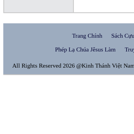
Trang Chính
Sách Cự
Phép Lạ Chúa Jêsus Làm
Tru
All Rights Reserved 2026 @Kinh Thánh Việt Na