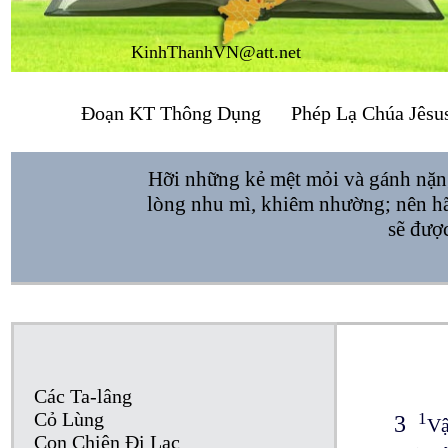
KinhThanhVN@att.net
Đoạn KT Thông Dụng
Phép Lạ Chúa Jêsu
Hỡi những kẻ mệt mỏi và gánh nặng,
lòng nhu mì, khiêm nhường; nên hãy 
sẽ đượ
Các Ta-lâng
Cỏ Lùng
1
3
Vậ
Con Chiên Đi Lạc