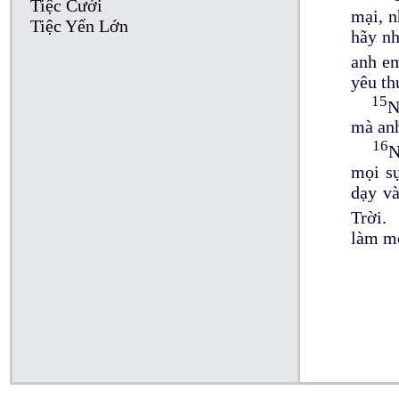
Tiệc Cưới
mại, n
Tiệc Yến Lớn
hãy nh
anh em
yêu th
15
N
mà anh
16
N
mọi sự
dạy v
Trời.
làm mọ