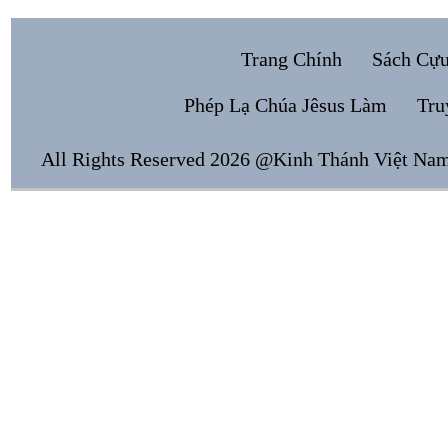
Trang Chính
Sách Cự
Phép Lạ Chúa Jêsus Làm
Tru
All Rights Reserved 2026 @Kinh Thánh Việt Na