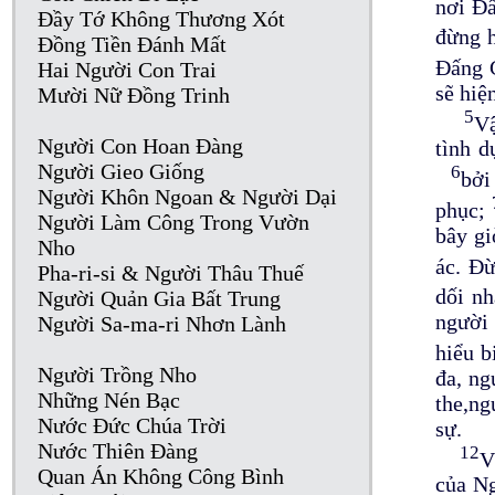
nơi Đ
Đầy Tớ Không Thương Xót
đừng 
Đồng Tiền Đánh Mất
Đấng 
Hai Người Con Trai
sẽ hiệ
Mười Nữ Đồng Trinh
5
Vậ
Người Con Hoan Đàng
tình d
Người Gieo Giống
6
bởi
Người Khôn Ngoan & Người Dại
phục;
Người Làm Công Trong Vườn
bây gi
Nho
ác. Đừ
Pha-ri-si & Người Thâu Thuế
dối nh
Người Quản Gia Bất Trung
người 
Người Sa-ma-ri Nhơn Lành
hiểu b
Người Trồng Nho
đa, ng
Những Nén Bạc
the,ng
Nước Đức Chúa Trời
sự.
Nước Thiên Đàng
12
V
Quan Án Không Công Bình
của Ng