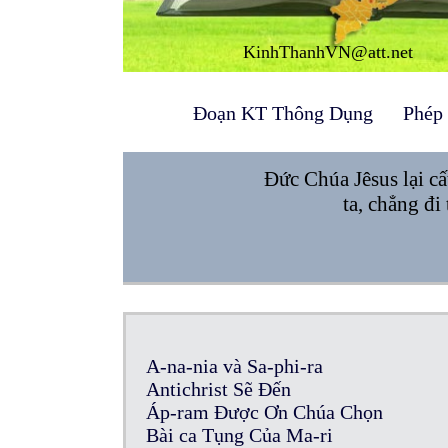
KinhThanhVN@att.net
Đoạn KT Thông Dụng
Phép
Đức Chúa Jêsus lại cấ
ta, chẳng đi
A-na-nia và Sa-phi-ra
Antichrist Sẽ Đến
Áp-ram Được Ơn Chúa Chọn
Bài ca Tụng Của Ma-ri