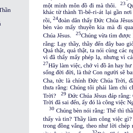
23
một mình môn đồ đi mà thôi.
Qu
Thần
khác từ thành Ti-bê-ri-át lại gần nơ
24
rồi,
đoàn dân thấy Đức Chúa Jêsus
ả
bèn vào mấy thuyền kia mà đi qu
25
Chúa Jêsus.
Chúng vừa tìm được N
rằng: Lạy thầy, thầy đến đây bao 
Quả thật, quả thật, ta nói cùng các 
vì đã thấy mấy phép lạ, nhưng vì c
27
Hãy làm việc, chớ vì đồ ăn hay hư 
sống đời đời, là thứ Con người sẽ ba
Cha, tức là chính Đức Chúa Trời, 
thưa rằng: Chúng tôi phải làm chi 
29
Trời?
Đức Chúa Jêsus đáp rằng:
Trời đã sai đến, ấy đó là công việc Ng
30
Chúng bèn nói rằng: Thế thì thầ
thấy và tin? Thầy làm công việc g
trong đồng vắng, theo như lời chép 
32