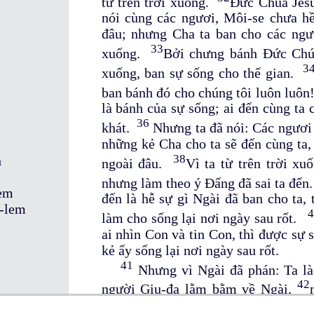
từ trên trời xuống.
Đức Chúa Jêsus
nói cùng các ngươi, Môi-se chưa hề
đâu; nhưng Cha ta ban cho các ngươi
33
xuống.
Bởi chưng bánh Đức Chúa 
3
xuống, ban sự sống cho thế gian.
ban bánh đó cho chúng tôi luôn luôn
là bánh của sự sống; ai đến cùng ta c
36
khát.
Nhưng ta đã nói: Các ngươi 
những kẻ Cha cho ta sẽ đến cùng ta, 
38
h
ngoài đâu.
Vì ta từ trên trời xu
nhưng làm theo ý Đấng đã sai ta đến
đem
đến là hễ sự gì Ngài đã ban cho ta, 
a-lem
4
làm cho sống lại nơi ngày sau rốt.
ai nhìn Con và tin Con, thì được sự s
kẻ ấy sống lại nơi ngày sau rốt.
41
Nhưng vì Ngài đã phán: Ta là 
42
người Giu-đa lằm bằm về Ngài,
con của Giô-sép, mà chúng ta đều b