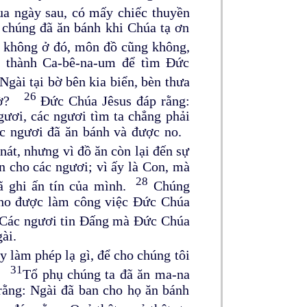
a ngày sau, có mấy chiếc thuyền
i chúng đã ăn bánh khi Chúa tạ ơn
 không ở đó, môn đồ cũng không,
a thành Ca-bê-na-um để tìm Đức
gài tại bờ bên kia biển, bèn thưa
26
giờ?
Đức Chúa Jêsus đáp rằng:
ngươi, các ngươi tìm ta chẳng phải
ác ngươi đã ăn bánh và được no.
nát, nhưng vì đồ ăn còn lại đến sự
n cho các ngươi; vì ấy là Con, mà
28
đã ghi ấn tín của mình.
Chúng
cho được làm công việc Đức Chúa
 Các ngươi tin Đấng mà Đức Chúa
ài.
y làm phép lạ gì, để cho chúng tôi
31
ì?
Tổ phụ chúng ta đã ăn ma-na
rằng: Ngài đã ban cho họ ăn bánh