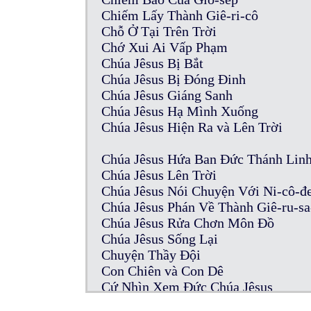
Chiếm Lấy Thành Giê-ri-cô
Chỗ Ở Tại Trên Trời
Chớ Xui Ai Vấp Phạm
Chúa Jêsus Bị Bắt
Chúa Jêsus Bị Đóng Đinh
Chúa Jêsus Giáng Sanh
Chúa Jêsus Hạ Mình Xuống
Chúa Jêsus Hiện Ra và Lên Trời
Chúa Jêsus Hứa Ban Đức Thánh Lin
Chúa Jêsus Lên Trời
Chúa Jêsus Nói Chuyện Với Ni-cô-
Chúa Jêsus Phán Về Thành Giê-ru-s
Chúa Jêsus Rửa Chơn Môn Đồ
Chúa Jêsus Sống Lại
Chuyện Thầy Đội
Con Chiên và Con Dê
Cứ Nhìn Xem Đức Chúa Jêsus
Của Cúng Thần Tượng