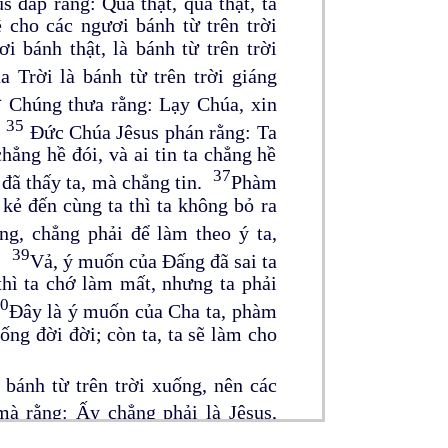
 đáp rằng: Quả thật, quả thật, ta
 cho các ngươi bánh từ trên trời
 bánh thật, là bánh từ trên trời
Trời là bánh từ trên trời giáng
4
Chúng thưa rằng: Lạy Chúa, xin
35
!
Đức Chúa Jêsus phán rằng: Ta
hẳng hề đói, và ai tin ta chẳng hề
37
đã thấy ta, mà chẳng tin.
Phàm
kẻ đến cùng ta thì ta không bỏ ra
ống, chẳng phải để làm theo ý ta,
39
.
Vả, ý muốn của Đấng đã sai ta
thì ta chớ làm mất, nhưng ta phải
0
Đây là ý muốn của Cha ta, phàm
ống đời đời; còn ta, ta sẽ làm cho
bánh từ trên trời xuống, nên các
mà rằng: Ấy chẳng phải là Jêsus,
iết cha mẹ người chăng? Vậy, thể