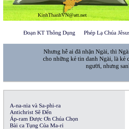
KinhThanhVN@att.net
Đoạn KT Thông Dụng
Phép Lạ Chúa Jêsu
Nhưng hễ ai đã nhận Ngài, thì Ngà
cho những kẻ tin danh Ngài, là kẻ 
người, nhưng san
A-na-nia và Sa-phi-ra
Antichrist Sẽ Đến
Áp-ram Được Ơn Chúa Chọn
Bài ca Tụng Của Ma-ri