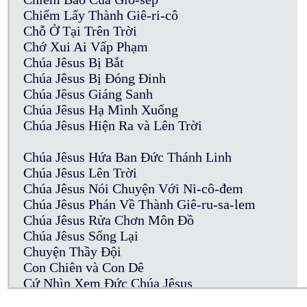
Chiếm Lấy Thành Giê-ri-cô
Chỗ Ở Tại Trên Trời
Chớ Xui Ai Vấp Phạm
Chúa Jêsus Bị Bắt
Chúa Jêsus Bị Đóng Đinh
Chúa Jêsus Giáng Sanh
Chúa Jêsus Hạ Mình Xuống
Chúa Jêsus Hiện Ra và Lên Trời
Chúa Jêsus Hứa Ban Đức Thánh Linh
Chúa Jêsus Lên Trời
Chúa Jêsus Nói Chuyện Với Ni-cô-đem
Chúa Jêsus Phán Về Thành Giê-ru-sa-lem
Chúa Jêsus Rửa Chơn Môn Đồ
Chúa Jêsus Sống Lại
Chuyện Thầy Đội
Con Chiên và Con Dê
Cứ Nhìn Xem Đức Chúa Jêsus
Của Cúng Thần Tượng