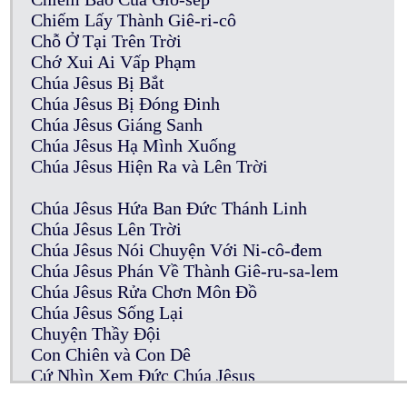
Chiếm Lấy Thành Giê-ri-cô
Chỗ Ở Tại Trên Trời
Chớ Xui Ai Vấp Phạm
Chúa Jêsus Bị Bắt
Chúa Jêsus Bị Đóng Đinh
Chúa Jêsus Giáng Sanh
Chúa Jêsus Hạ Mình Xuống
Chúa Jêsus Hiện Ra và Lên Trời
Chúa Jêsus Hứa Ban Đức Thánh Linh
Chúa Jêsus Lên Trời
Chúa Jêsus Nói Chuyện Với Ni-cô-đem
Chúa Jêsus Phán Về Thành Giê-ru-sa-lem
Chúa Jêsus Rửa Chơn Môn Đồ
Chúa Jêsus Sống Lại
Chuyện Thầy Đội
Con Chiên và Con Dê
Cứ Nhìn Xem Đức Chúa Jêsus
Của Cúng Thần Tượng