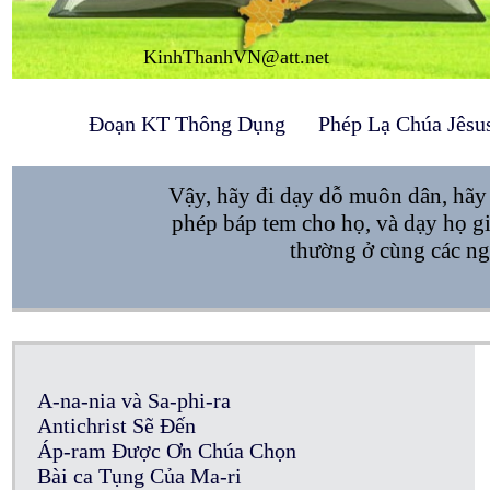
KinhThanhVN@att.net
Đoạn KT Thông Dụng
Phép Lạ Chúa Jêsu
Vậy, hãy đi dạy dỗ muôn dân, hã
phép báp tem cho họ, và dạy họ gi
thường ở cùng các ng
A-na-nia và Sa-phi-ra
Antichrist Sẽ Đến
Áp-ram Được Ơn Chúa Chọn
Bài ca Tụng Của Ma-ri