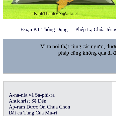
KinhThanhVN@att.net
Đoạn KT Thông Dụng
Phép Lạ Chúa Jêsu
Vì ta nói thật cùng các ngươi, đươ
pháp cũng không qua đi đ
A-na-nia và Sa-phi-ra
Antichrist Sẽ Đến
Áp-ram Được Ơn Chúa Chọn
Bài ca Tụng Của Ma-ri