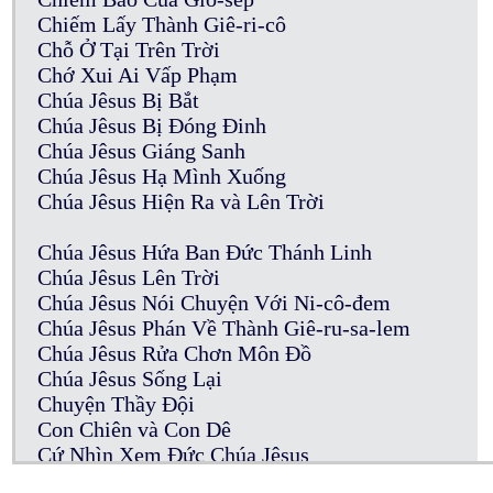
Chiếm Lấy Thành Giê-ri-cô
Chỗ Ở Tại Trên Trời
Chớ Xui Ai Vấp Phạm
Chúa Jêsus Bị Bắt
Chúa Jêsus Bị Đóng Đinh
Chúa Jêsus Giáng Sanh
Chúa Jêsus Hạ Mình Xuống
Chúa Jêsus Hiện Ra và Lên Trời
Chúa Jêsus Hứa Ban Đức Thánh Linh
Chúa Jêsus Lên Trời
Chúa Jêsus Nói Chuyện Với Ni-cô-đem
Chúa Jêsus Phán Về Thành Giê-ru-sa-lem
Chúa Jêsus Rửa Chơn Môn Đồ
Chúa Jêsus Sống Lại
Chuyện Thầy Đội
Con Chiên và Con Dê
Cứ Nhìn Xem Đức Chúa Jêsus
Của Cúng Thần Tượng