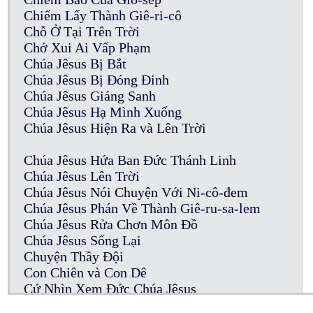
Chiếm Lấy Thành Giê-ri-cô
Chỗ Ở Tại Trên Trời
Chớ Xui Ai Vấp Phạm
Chúa Jêsus Bị Bắt
Chúa Jêsus Bị Đóng Đinh
Chúa Jêsus Giáng Sanh
Chúa Jêsus Hạ Mình Xuống
Chúa Jêsus Hiện Ra và Lên Trời
Chúa Jêsus Hứa Ban Đức Thánh Linh
Chúa Jêsus Lên Trời
Chúa Jêsus Nói Chuyện Với Ni-cô-đem
Chúa Jêsus Phán Về Thành Giê-ru-sa-lem
Chúa Jêsus Rửa Chơn Môn Đồ
Chúa Jêsus Sống Lại
Chuyện Thầy Đội
Con Chiên và Con Dê
Cứ Nhìn Xem Đức Chúa Jêsus
Của Cúng Thần Tượng