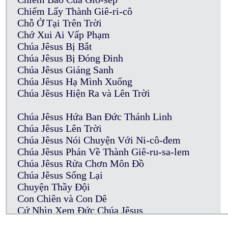
Chiếm Lấy Thành Giê-ri-cô
Chỗ Ở Tại Trên Trời
Chớ Xui Ai Vấp Phạm
Chúa Jêsus Bị Bắt
Chúa Jêsus Bị Đóng Đinh
Chúa Jêsus Giáng Sanh
Chúa Jêsus Hạ Mình Xuống
Chúa Jêsus Hiện Ra và Lên Trời
Chúa Jêsus Hứa Ban Đức Thánh Linh
Chúa Jêsus Lên Trời
Chúa Jêsus Nói Chuyện Với Ni-cô-đem
Chúa Jêsus Phán Về Thành Giê-ru-sa-lem
Chúa Jêsus Rửa Chơn Môn Đồ
Chúa Jêsus Sống Lại
Chuyện Thầy Đội
Con Chiên và Con Dê
Cứ Nhìn Xem Đức Chúa Jêsus
Của Cúng Thần Tượng