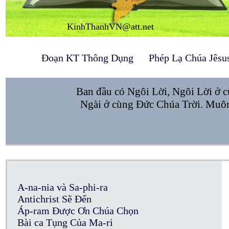
KinhThanhVN@att.net
Đoạn KT Thông Dụng
Phép Lạ Chúa Jêsu
Ban đầu có Ngôi Lời, Ngôi Lời ở c
Ngài ở cùng Đức Chúa Trời. Muôn 
A-na-nia và Sa-phi-ra
Antichrist Sẽ Đến
Áp-ram Được Ơn Chúa Chọn
Bài ca Tụng Của Ma-ri