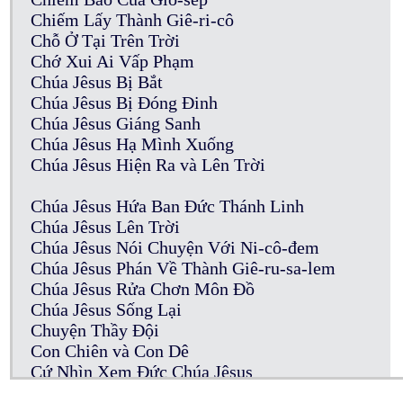
Chiếm Lấy Thành Giê-ri-cô
Chỗ Ở Tại Trên Trời
Chớ Xui Ai Vấp Phạm
Chúa Jêsus Bị Bắt
Chúa Jêsus Bị Đóng Đinh
Chúa Jêsus Giáng Sanh
Chúa Jêsus Hạ Mình Xuống
Chúa Jêsus Hiện Ra và Lên Trời
Chúa Jêsus Hứa Ban Đức Thánh Linh
Chúa Jêsus Lên Trời
Chúa Jêsus Nói Chuyện Với Ni-cô-đem
Chúa Jêsus Phán Về Thành Giê-ru-sa-lem
Chúa Jêsus Rửa Chơn Môn Đồ
Chúa Jêsus Sống Lại
Chuyện Thầy Đội
Con Chiên và Con Dê
Cứ Nhìn Xem Đức Chúa Jêsus
Của Cúng Thần Tượng