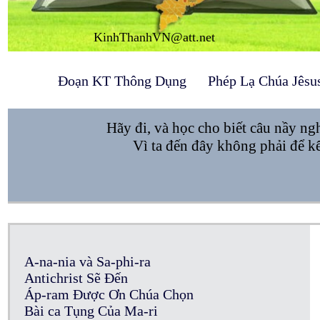
KinhThanhVN@att.net
Đoạn KT Thông Dụng
Phép Lạ Chúa Jêsu
Hãy đi, và học cho biết câu nầy ng
Vì ta đến đây không phải để kê
A-na-nia và Sa-phi-ra
Antichrist Sẽ Đến
Áp-ram Được Ơn Chúa Chọn
Bài ca Tụng Của Ma-ri