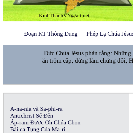
KinhThanhVN@att.net
Đoạn KT Thông Dụng
Phép Lạ Chúa Jêsu
Đức Chúa Jêsus phán rằng: Những đ
ăn trộm cắp; đừng làm chứng dối; H
A-na-nia và Sa-phi-ra
Antichrist Sẽ Đến
Áp-ram Được Ơn Chúa Chọn
Bài ca Tụng Của Ma-ri