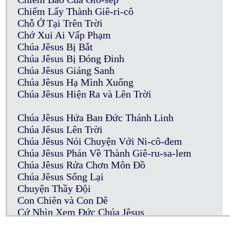
Chiếm Lấy Thành Giê-ri-cô
Chỗ Ở Tại Trên Trời
Chớ Xui Ai Vấp Phạm
Chúa Jêsus Bị Bắt
Chúa Jêsus Bị Đóng Đinh
Chúa Jêsus Giáng Sanh
Chúa Jêsus Hạ Mình Xuống
Chúa Jêsus Hiện Ra và Lên Trời
Chúa Jêsus Hứa Ban Đức Thánh Linh
Chúa Jêsus Lên Trời
Chúa Jêsus Nói Chuyện Với Ni-cô-đem
Chúa Jêsus Phán Về Thành Giê-ru-sa-lem
Chúa Jêsus Rửa Chơn Môn Đồ
Chúa Jêsus Sống Lại
Chuyện Thầy Đội
Con Chiên và Con Dê
Cứ Nhìn Xem Đức Chúa Jêsus
Của Cúng Thần Tượng