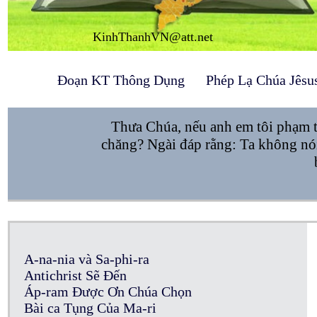
KinhThanhVN@att.net
Đoạn KT Thông Dụng
Phép Lạ Chúa Jêsu
Thưa Chúa, nếu anh em tôi phạm tộ
chăng? Ngài đáp rằng: Ta không nói
A-na-nia và Sa-phi-ra
Antichrist Sẽ Đến
Áp-ram Được Ơn Chúa Chọn
Bài ca Tụng Của Ma-ri