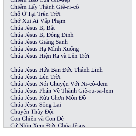
Chiếm Lấy Thành Giê-ri-cô
Chỗ Ở Tại Trên Trời
Chớ Xui Ai Vấp Phạm
Chúa Jêsus Bị Bắt
Chúa Jêsus Bị Đóng Đinh
Chúa Jêsus Giáng Sanh
Chúa Jêsus Hạ Mình Xuống
Chúa Jêsus Hiện Ra và Lên Trời
Chúa Jêsus Hứa Ban Đức Thánh Linh
Chúa Jêsus Lên Trời
Chúa Jêsus Nói Chuyện Với Ni-cô-đem
Chúa Jêsus Phán Về Thành Giê-ru-sa-lem
Chúa Jêsus Rửa Chơn Môn Đồ
Chúa Jêsus Sống Lại
Chuyện Thầy Đội
Con Chiên và Con Dê
Cứ Nhìn Xem Đức Chúa Jêsus
Của Cúng Thần Tượng