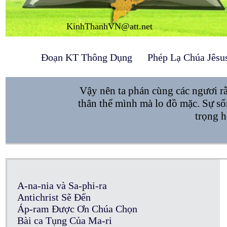
KinhThanhVN@att.net
Đoạn KT Thông Dụng
Phép Lạ Chúa Jêsu
Vậy nên ta phán cùng các ngươi r
thân thể mình mà lo đồ mặc. Sự số
trọng h
A-na-nia và Sa-phi-ra
Antichrist Sẽ Đến
Áp-ram Được Ơn Chúa Chọn
Bài ca Tụng Của Ma-ri