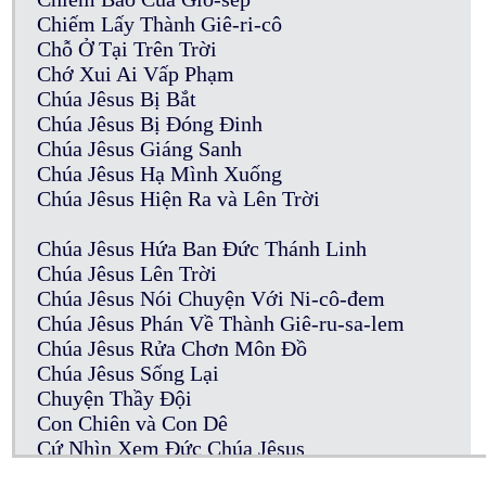
Chiếm Lấy Thành Giê-ri-cô
Chỗ Ở Tại Trên Trời
Chớ Xui Ai Vấp Phạm
Chúa Jêsus Bị Bắt
Chúa Jêsus Bị Đóng Đinh
Chúa Jêsus Giáng Sanh
Chúa Jêsus Hạ Mình Xuống
Chúa Jêsus Hiện Ra và Lên Trời
Chúa Jêsus Hứa Ban Đức Thánh Linh
Chúa Jêsus Lên Trời
Chúa Jêsus Nói Chuyện Với Ni-cô-đem
Chúa Jêsus Phán Về Thành Giê-ru-sa-lem
Chúa Jêsus Rửa Chơn Môn Đồ
Chúa Jêsus Sống Lại
Chuyện Thầy Đội
Con Chiên và Con Dê
Cứ Nhìn Xem Đức Chúa Jêsus
Của Cúng Thần Tượng