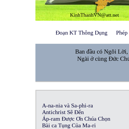
KinhThanhVN@att.net
Đoạn KT Thông Dụng
Phép
Ban đầu có Ngôi Lời,
Ngài ở cùng Đức Chú
A-na-nia và Sa-phi-ra
Antichrist Sẽ Đến
Áp-ram Được Ơn Chúa Chọn
Bài ca Tụng Của Ma-ri