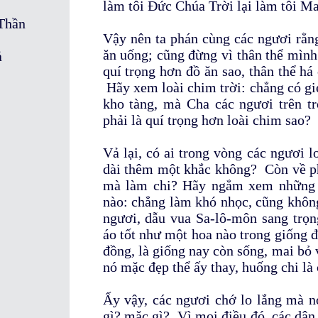
làm tôi Đức Chúa Trời lại làm tôi M
Thần
Vậy nên ta phán cùng các ngươi rằn
ăn uống; cũng đừng vì thân thể mìn
ả
quí trọng hơn đồ ăn sao, thân thể há
Hãy xem loài chim trời: chẳng có gie
kho tàng, mà Cha các ngươi trên t
phải là quí trọng hơn loài chim sao?
Vả lại, có ai trong vòng các ngươi 
dài thêm một khắc không? Còn về phầ
mà làm chi? Hãy ngắm xem những 
nào: chẳng làm khó nhọc, cũng không
ngươi, dẫu vua Sa-lô-môn sang trọ
áo tốt như một hoa nào trong giống đó
đồng, là giống nay còn sống, mai bỏ
nó mặc đẹp thể ấy thay, huống chi là
Ấy vậy, các ngươi chớ lo lắng mà n
gì? mặc gì? Vì mọi điều đó, các dân