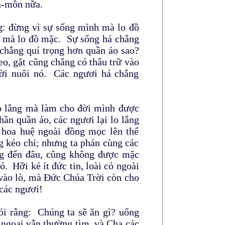
a-môn nữa.
g: đừng vì sự sống mình mà lo đồ
h mà lo đồ mặc. Sự sống há chẳng
 chẳng quí trọng hơn quần áo sao?
o, gặt cũng chẳng có thâu trữ vào
rời nuôi nó. Các ngươi há chẳng
lo lắng mà làm cho đời mình được
n quần áo, các ngươi lại lo lắng
hoa huệ ngoài đồng mọc lên thể
 kéo chỉ; nhưng ta phán cùng các
ng đến đâu, cũng không được mặc
. Hỡi kẻ ít đức tin, loài cỏ ngoài
 vào lò, mà Đức Chúa Trời còn cho
 các ngươi!
ói rằng: Chúng ta sẽ ăn gì? uống
 ngoại vẫn thường tìm, và Cha các