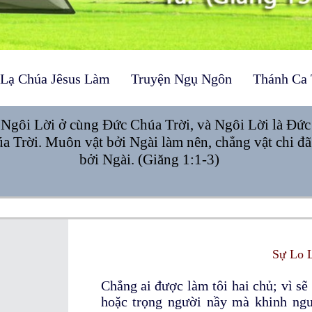
 Lạ Chúa Jêsus Làm
Truyện Ngụ Ngôn
Thánh Ca 
 Ngôi Lời ở cùng Đức Chúa Trời, và Ngôi Lời là Đức
a Trời. Muôn vật bởi Ngài làm nên, chẳng vật chi đ
bởi Ngài. (Giăng 1:1-3)
Sự Lo 
Chẳng ai được làm tôi hai chủ; vì sẽ
hoặc trọng người nầy mà khinh ng