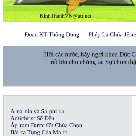
KinhThanhVN@att.net
Đoạn KT Thông Dụng
Phép Lạ Chúa Jêsu
Hỡi các nước, hãy ngợi khen Đức Gi
rất lớn cho chúng ta; Sự chơn th
A-na-nia và Sa-phi-ra
Antichrist Sẽ Đến
Áp-ram Được Ơn Chúa Chọn
Bài ca Tụng Của Ma-ri