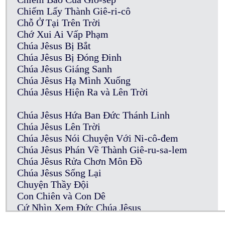
Chiếm Lấy Thành Giê-ri-cô
Chỗ Ở Tại Trên Trời
Chớ Xui Ai Vấp Phạm
Chúa Jêsus Bị Bắt
Chúa Jêsus Bị Đóng Đinh
Chúa Jêsus Giáng Sanh
Chúa Jêsus Hạ Mình Xuống
Chúa Jêsus Hiện Ra và Lên Trời
Chúa Jêsus Hứa Ban Đức Thánh Linh
Chúa Jêsus Lên Trời
Chúa Jêsus Nói Chuyện Với Ni-cô-đem
Chúa Jêsus Phán Về Thành Giê-ru-sa-lem
Chúa Jêsus Rửa Chơn Môn Đồ
Chúa Jêsus Sống Lại
Chuyện Thầy Đội
Con Chiên và Con Dê
Cứ Nhìn Xem Đức Chúa Jêsus
Của Cúng Thần Tượng