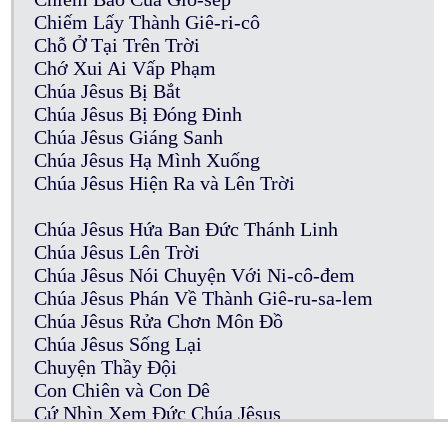
Chiếm Lấy Thành Giê-ri-cô
Chỗ Ở Tại Trên Trời
Chớ Xui Ai Vấp Phạm
Chúa Jêsus Bị Bắt
Chúa Jêsus Bị Đóng Đinh
Chúa Jêsus Giáng Sanh
Chúa Jêsus Hạ Mình Xuống
Chúa Jêsus Hiện Ra và Lên Trời
Chúa Jêsus Hứa Ban Đức Thánh Linh
Chúa Jêsus Lên Trời
Chúa Jêsus Nói Chuyện Với Ni-cô-đem
Chúa Jêsus Phán Về Thành Giê-ru-sa-lem
Chúa Jêsus Rửa Chơn Môn Đồ
Chúa Jêsus Sống Lại
Chuyện Thầy Đội
Con Chiên và Con Dê
Cứ Nhìn Xem Đức Chúa Jêsus
Của Cúng Thần Tượng