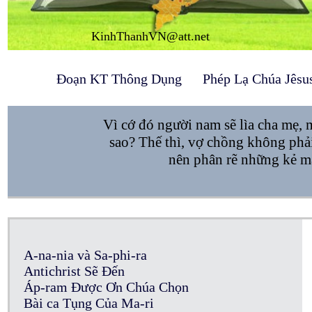
KinhThanhVN@att.net
Đoạn KT Thông Dụng
Phép Lạ Chúa Jêsu
Vì cớ đó người nam sẽ lìa cha mẹ, 
sao? Thế thì, vợ chồng không phải
nên phân rẽ những kẻ mà
A-na-nia và Sa-phi-ra
Antichrist Sẽ Đến
Áp-ram Được Ơn Chúa Chọn
Bài ca Tụng Của Ma-ri