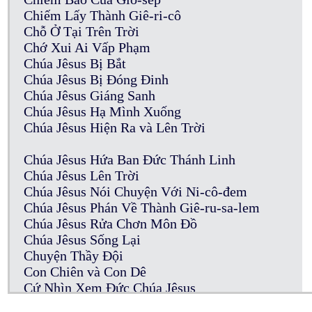
Chiếm Lấy Thành Giê-ri-cô
Chỗ Ở Tại Trên Trời
Chớ Xui Ai Vấp Phạm
Chúa Jêsus Bị Bắt
Chúa Jêsus Bị Đóng Đinh
Chúa Jêsus Giáng Sanh
Chúa Jêsus Hạ Mình Xuống
Chúa Jêsus Hiện Ra và Lên Trời
Chúa Jêsus Hứa Ban Đức Thánh Linh
Chúa Jêsus Lên Trời
Chúa Jêsus Nói Chuyện Với Ni-cô-đem
Chúa Jêsus Phán Về Thành Giê-ru-sa-lem
Chúa Jêsus Rửa Chơn Môn Đồ
Chúa Jêsus Sống Lại
Chuyện Thầy Đội
Con Chiên và Con Dê
Cứ Nhìn Xem Đức Chúa Jêsus
Của Cúng Thần Tượng