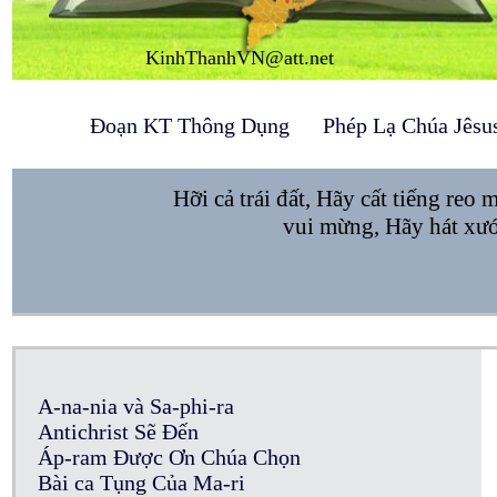
KinhThanhVN@att.net
Đoạn KT Thông Dụng
Phép Lạ Chúa Jêsu
Hỡi cả trái đất, Hãy cất tiếng re
vui mừng, Hãy hát xướ
A-na-nia và Sa-phi-ra
Antichrist Sẽ Đến
Áp-ram Được Ơn Chúa Chọn
Bài ca Tụng Của Ma-ri