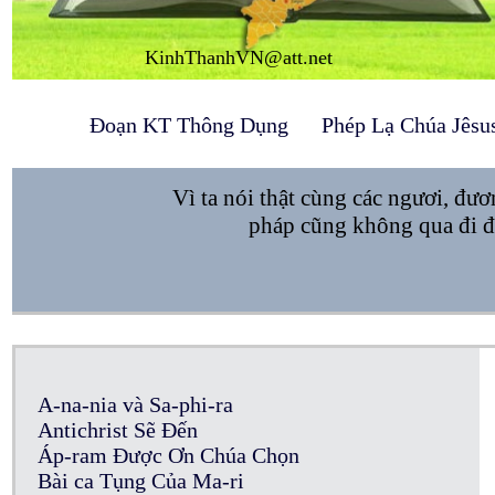
KinhThanhVN@att.net
Đoạn KT Thông Dụng
Phép Lạ Chúa Jêsu
Vì ta nói thật cùng các ngươi, đươ
pháp cũng không qua đi đ
A-na-nia và Sa-phi-ra
Antichrist Sẽ Đến
Áp-ram Được Ơn Chúa Chọn
Bài ca Tụng Của Ma-ri