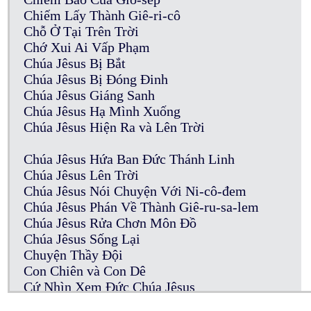
Chiếm Lấy Thành Giê-ri-cô
Chỗ Ở Tại Trên Trời
Chớ Xui Ai Vấp Phạm
Chúa Jêsus Bị Bắt
Chúa Jêsus Bị Đóng Đinh
Chúa Jêsus Giáng Sanh
Chúa Jêsus Hạ Mình Xuống
Chúa Jêsus Hiện Ra và Lên Trời
Chúa Jêsus Hứa Ban Đức Thánh Linh
Chúa Jêsus Lên Trời
Chúa Jêsus Nói Chuyện Với Ni-cô-đem
Chúa Jêsus Phán Về Thành Giê-ru-sa-lem
Chúa Jêsus Rửa Chơn Môn Đồ
Chúa Jêsus Sống Lại
Chuyện Thầy Đội
Con Chiên và Con Dê
Cứ Nhìn Xem Đức Chúa Jêsus
Của Cúng Thần Tượng