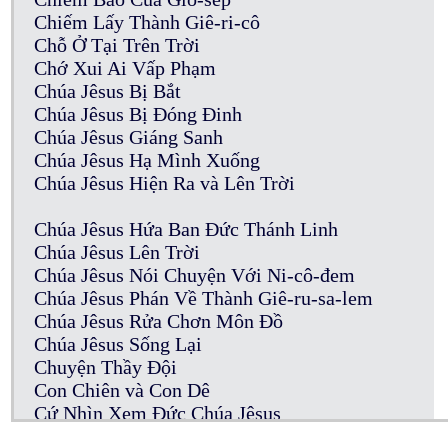
Chiếm Lấy Thành Giê-ri-cô
Chỗ Ở Tại Trên Trời
Chớ Xui Ai Vấp Phạm
Chúa Jêsus Bị Bắt
Chúa Jêsus Bị Đóng Đinh
Chúa Jêsus Giáng Sanh
Chúa Jêsus Hạ Mình Xuống
Chúa Jêsus Hiện Ra và Lên Trời
Chúa Jêsus Hứa Ban Đức Thánh Linh
Chúa Jêsus Lên Trời
Chúa Jêsus Nói Chuyện Với Ni-cô-đem
Chúa Jêsus Phán Về Thành Giê-ru-sa-lem
Chúa Jêsus Rửa Chơn Môn Đồ
Chúa Jêsus Sống Lại
Chuyện Thầy Đội
Con Chiên và Con Dê
Cứ Nhìn Xem Đức Chúa Jêsus
Của Cúng Thần Tượng