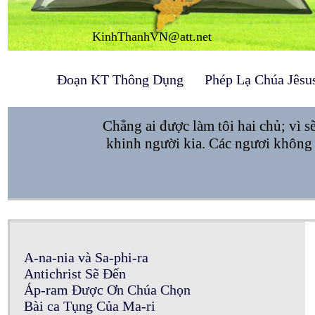
KinhThanhVN@att.net
Đoạn KT Thông Dụng
Phép Lạ Chúa Jêsu
Chẳng ai được làm tôi hai chủ; vì 
khinh người kia. Các ngươi không 
A-na-nia và Sa-phi-ra
Antichrist Sẽ Đến
Áp-ram Được Ơn Chúa Chọn
Bài ca Tụng Của Ma-ri